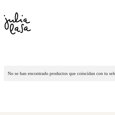
Saltar
al
contenido
Arte, Ilustración & Diseño
Julia Lasa
No se han encontrado productos que coincidan con tu sel